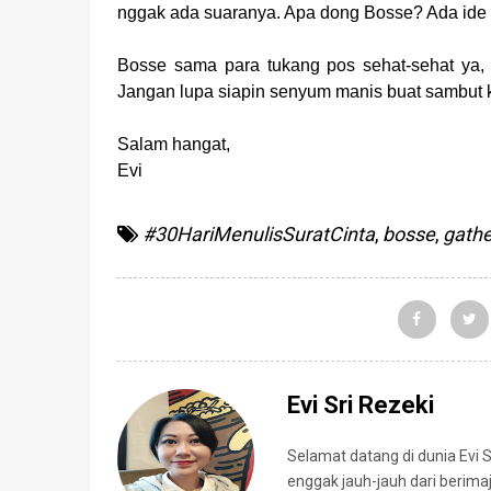
nggak ada suaranya. Apa dong Bosse? Ada ide n
Bosse sama para tukang pos sehat-sehat ya, 
Jangan lupa siapin senyum manis buat sambut k
Salam hangat,
Evi
#30HariMenulisSuratCinta
,
bosse
,
gathe
Evi Sri Rezeki
Selamat datang di dunia Evi 
enggak jauh-jauh dari berima