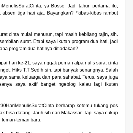
riMenulisSuratCinta, ya Bosse. Jadi tahun pertama itu,
ma absen tiga hari aja. Bayangkan? *kibas-kibas rambut
at cinta mulai menurun, tapi masih kebilang rajin, sih.
embilan surat. Etapi saya ikutan program dua hati, jadi
enapa program dua hatinya ditiadakan?
mpai hari ke-21, saya nggak pernah alpa nulis surat cinta
nget. Hiks T.T Sedih sih, tapi banyak senangnya. Salah
aya sama keluarga dan para sahabat. Terus, saya juga
sanya saya aktif banget ngeblog kalau lagi ikutan
 #30HariMenulisSuratCinta berharap ketemu tukang pos
k bisa datang. Jauh sih dari Makassar. Tapi saya cukup
u teman-teman baru.