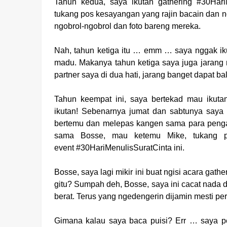
Tahun kedua, saya ikutan gathering #30Har
tukang pos kesayangan yang rajin bacain dan ng
ngobrol-ngobrol dan foto bareng mereka.
Nah, tahun ketiga itu … emm … saya nggak ik
madu. Makanya tahun ketiga saya juga jarang n
partner saya di dua hati, jarang banget dapat ba
Tahun keempat ini, saya bertekad mau ikuta
ikutan! Sebenarnya jumat dan sabtunya saya
bertemu dan melepas kangen sama para pengan
sama Bosse, mau ketemu Mike, tukang p
event
#30HariMenulisSuratCinta ini.
Bosse, saya lagi mikir ini buat ngisi acara gat
gitu? Sumpah deh, Bosse, saya ini cacat nada d
berat. Terus yang ngedengerin dijamin mesti peri
Gimana kalau saya baca puisi? Err … saya p