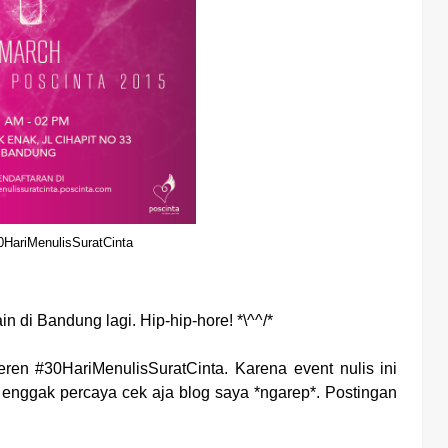
0HariMenulisSuratCinta
 di Bandung lagi. Hip-hip-hore! *\^^/*
eren #30HariMenulisSuratCinta. Karena event nulis ini
u enggak percaya cek aja blog saya *ngarep*. Postingan