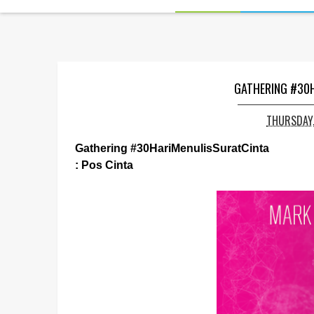
GATHERING #30
THURSDAY,
Gathering #30HariMenulisSuratCinta
: Pos Cinta