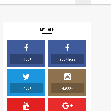
MY TALE
4,100+
900+ likes
4,400+
4,900+