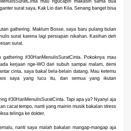
iMenulisSuratCinta mau ngucapin makasih sama dua
anter surat saya, Kak Lio dan Kila. Senang banget bisa
utan gathering. Maklum Bosse, saya baru pulang bulan
ulis surat karena lagi persiapan nikahan. Kasihan deh
lesan surat.
n gathering #30HariMenulisSuratCinta. Pokoknya mau
 ada kerjaan nge-WO dari subuh sampai malam, demi
tar cinta, saya bakal bela-belain datang. Mau ketemu
os saya yang lucu itu, dan semua yang ikutan
hering #30HariMenulisSuratCinta. Tapi apa ya? Nyanyi aja
an cacat tempo, nanti yang mainin musik bakalan stress
ksa telinga ke dokter.
emalu, nanti saya malah bakalan mangap-mangap aja