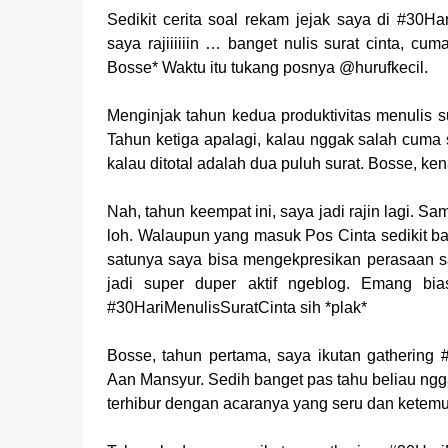
Sedikit cerita soal rekam jejak saya di #30Ha
saya rajiiiiiin … banget nulis surat cinta, cu
Bosse* Waktu itu tukang posnya @hurufkecil.
Menginjak tahun kedua produktivitas menulis sur
Tahun ketiga apalagi, kalau nggak salah cuma s
kalau ditotal adalah dua puluh surat. Bosse, k
Nah, tahun keempat ini, saya jadi rajin lagi. Sa
loh. Walaupun yang masuk Pos Cinta sedikit ba
satunya saya bisa mengekpresikan perasaan s
jadi super duper aktif ngeblog. Emang bia
#30HariMenulisSuratCinta sih *plak*
Bosse, tahun pertama, saya ikutan gathering
Aan Mansyur. Sedih banget pas tahu beliau ngga
terhibur dengan acaranya yang seru dan ketem