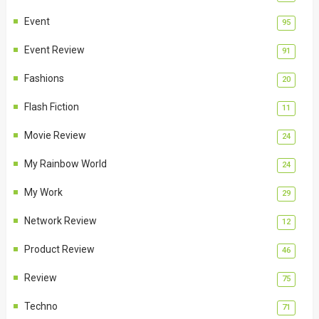
Event
95
Event Review
91
Fashions
20
Flash Fiction
11
Movie Review
24
My Rainbow World
24
My Work
29
Network Review
12
Product Review
46
Review
75
Techno
71