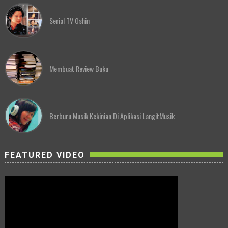
Serial TV Oshin
Membuat Review Buku
Berburu Musik Kekinian Di Aplikasi LangitMusik
FEATURED VIDEO