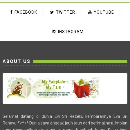
FACEBOOK
TWITTER
YOUTUBE
INSTAGRAM
ABOUT US
Selamat datang di dunia Evi Sri Rezeki, kembarannya Eva Sri
Rahayu *\^^/* Dunia saya enggak jauh-jauh dari berimajinasi. Impian
saya mewujudkan imajinasi itu menjadi sebuah karya. Kalau bisa