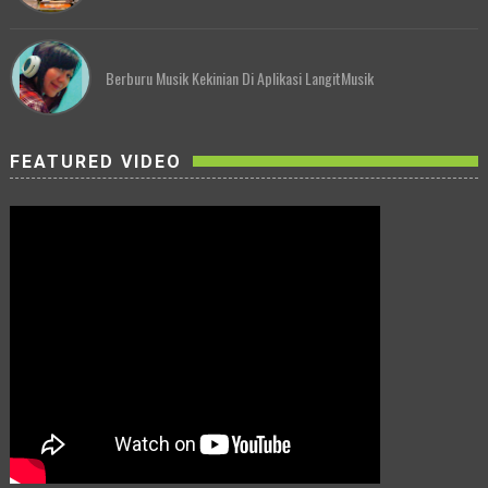
Berburu Musik Kekinian Di Aplikasi LangitMusik
FEATURED VIDEO