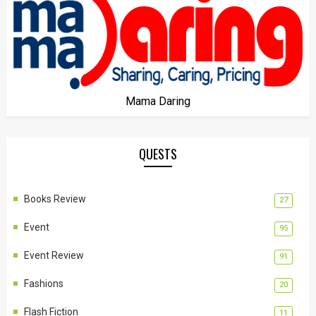
Mama Daring
QUESTS
Books Review
27
Event
95
Event Review
91
Fashions
20
Flash Fiction
11