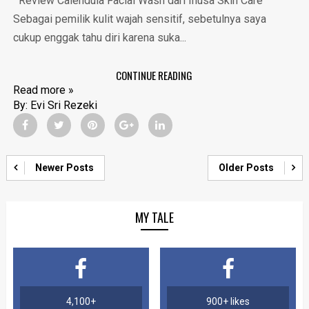
Review Calendula Facial Wash dari Inusa Skin Care
Sebagai pemilik kulit wajah sensitif, sebetulnya saya
cukup enggak tahu diri karena suka...
CONTINUE READING
Read more »
By:
Evi Sri Rezeki
Newer Posts
Older Posts
MY TALE
4,100+
900+ likes