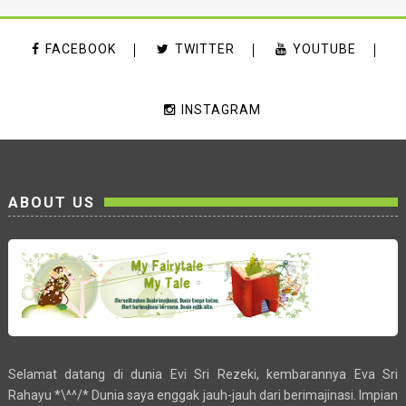
FACEBOOK
TWITTER
YOUTUBE
INSTAGRAM
ABOUT US
Selamat datang di dunia Evi Sri Rezeki, kembarannya Eva Sri
Rahayu *\^^/* Dunia saya enggak jauh-jauh dari berimajinasi. Impian