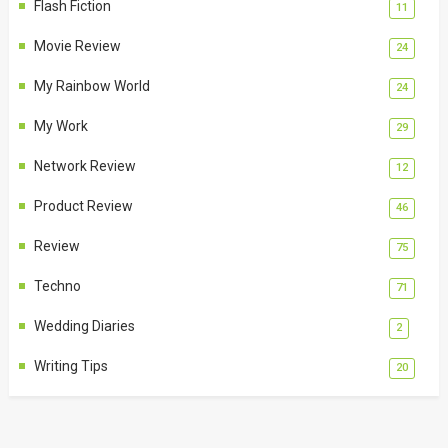
Flash Fiction
11
Movie Review
24
My Rainbow World
24
My Work
29
Network Review
12
Product Review
46
Review
75
Techno
71
Wedding Diaries
2
Writing Tips
20