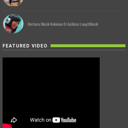
Berburu Musik Kekinian Di Aplikasi LangitMusik
FEATURED VIDEO