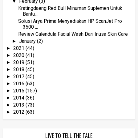
February
(3)
▼
Kratingdaeng Red Bull Minuman Suplemen Untuk
Bantu...
Solusi Arya Prima Menyediakan HP ScanJet Pro
3500 ...
Review Calendula Facial Wash Dari Inusa Skin Care
January
(2)
►
2021
(44)
►
2020
(41)
►
2019
(51)
►
2018
(45)
►
2017
(45)
►
2016
(63)
►
2015
(157)
►
2014
(36)
►
2013
(73)
►
2012
(63)
►
LIVE TO TELL THE TALE