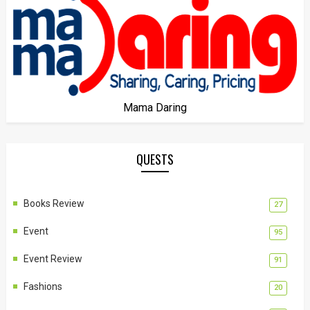
Mama Daring
QUESTS
Books Review
27
Event
95
Event Review
91
Fashions
20