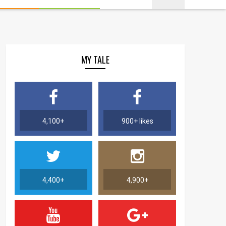
MY TALE
4,100+
900+ likes
4,400+
4,900+