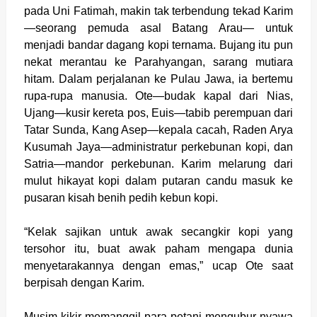
pada Uni Fatimah, makin tak terbendung tekad Karim
—seorang pemuda asal Batang Arau— untuk
menjadi bandar dagang kopi ternama. Bujang itu pun
nekat merantau ke Parahyangan, sarang mutiara
hitam. Dalam perjalanan ke Pulau Jawa, ia bertemu
rupa-rupa manusia. Ote—budak kapal dari Nias,
Ujang—kusir kereta pos, Euis—tabib perempuan dari
Tatar Sunda, Kang Asep—kepala cacah, Raden Arya
Kusumah Jaya—administratur perkebunan kopi, dan
Satria—mandor perkebunan. Karim melarung dari
mulut hikayat kopi dalam putaran candu masuk ke
pusaran kisah benih pedih kebun kopi.
“Kelak sajikan untuk awak secangkir kopi yang
tersohor itu, buat awak paham mengapa dunia
menyetarakannya dengan emas,” ucap Ote saat
berpisah dengan Karim.
Musim kikir memanggil para petani mengubur nyawa