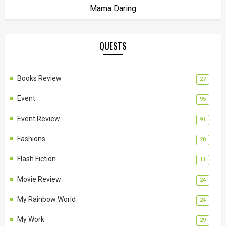
Mama Daring
QUESTS
Books Review
27
Event
95
Event Review
91
Fashions
20
Flash Fiction
11
Movie Review
24
My Rainbow World
24
My Work
29