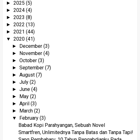
2025
(5)
►
2024
(4)
►
2023
(8)
►
2022
(13)
►
2021
(44)
►
2020
(41)
▼
December
(3)
►
November
(4)
►
October
(3)
►
September
(7)
►
August
(7)
►
July
(2)
►
June
(4)
►
May
(2)
►
April
(3)
►
March
(2)
►
February
(3)
▼
Babad Kopi Parahyangan, Sebuah Novel
Smartfren, Unlimitednya Tanpa Batas dan Tanpa Tapi!
Sang Pembaharu: 10 Tahun Pengabdianku Pada