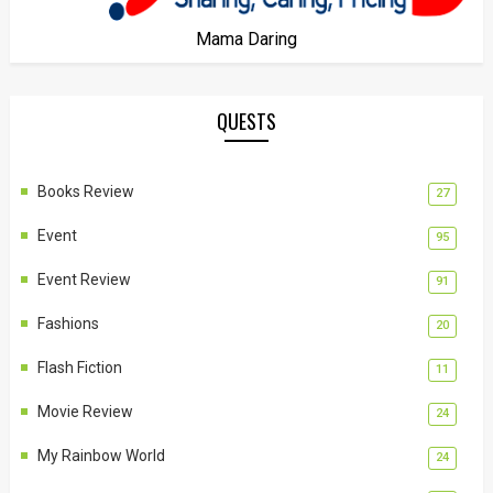
Mama Daring
QUESTS
Books Review
27
Event
95
Event Review
91
Fashions
20
Flash Fiction
11
Movie Review
24
My Rainbow World
24