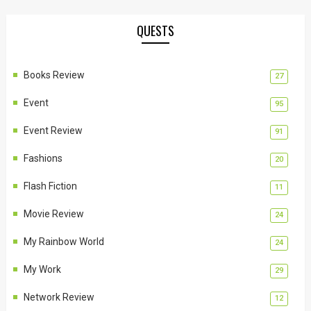
QUESTS
Books Review
27
Event
95
Event Review
91
Fashions
20
Flash Fiction
11
Movie Review
24
My Rainbow World
24
My Work
29
Network Review
12