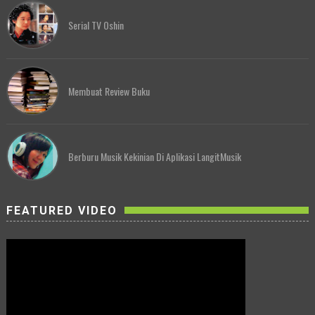
Serial TV Oshin
Membuat Review Buku
Berburu Musik Kekinian Di Aplikasi LangitMusik
FEATURED VIDEO