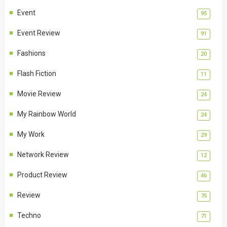
Event
95
Event Review
91
Fashions
20
Flash Fiction
11
Movie Review
24
My Rainbow World
24
My Work
29
Network Review
12
Product Review
46
Review
75
Techno
71