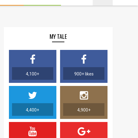
MY TALE
4,100+
900+ likes
4,400+
4,900+