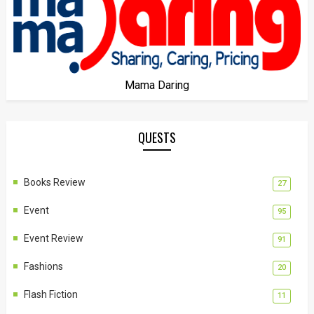
Mama Daring
QUESTS
Books Review
27
Event
95
Event Review
91
Fashions
20
Flash Fiction
11