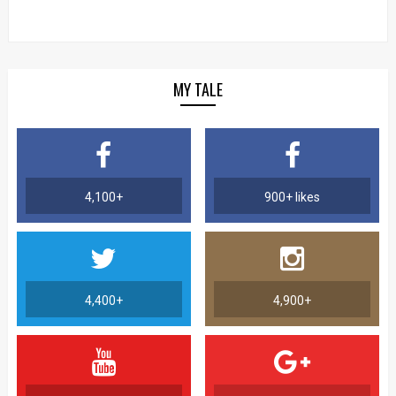
MY TALE
4,100+
900+ likes
4,400+
4,900+