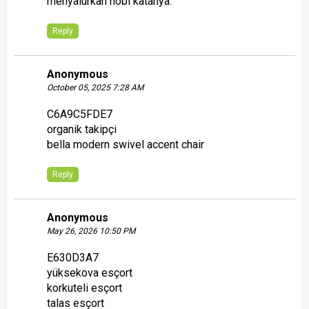
menyalurkan hobi katanya.
Reply
Anonymous
October 05, 2025 7:28 AM
C6A9C5FDE7
organik takipçi
bella modern swivel accent chair
Reply
Anonymous
May 26, 2026 10:50 PM
E630D3A7
yüksekova esçort
korkuteli esçort
talas esçort