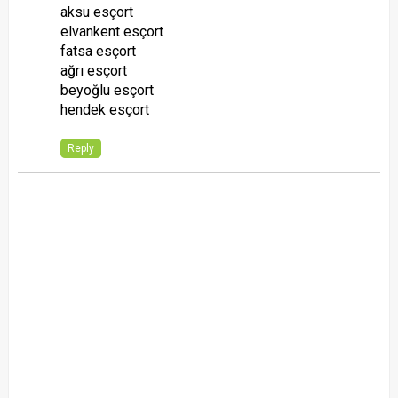
aksu esçort
elvankent esçort
fatsa esçort
ağrı esçort
beyoğlu esçort
hendek esçort
Reply