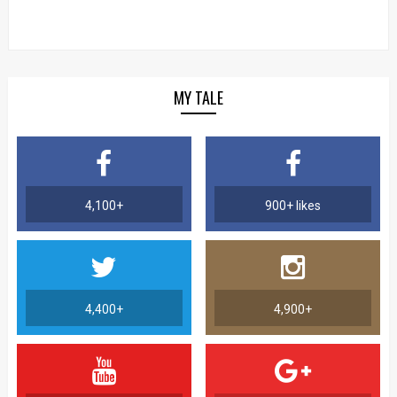
MY TALE
4,100+
900+ likes
4,400+
4,900+