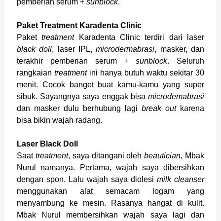
pemberian serum +
sunblock
.
Paket Treatment Karadenta Clinic
Paket
treatment
Karadenta Clinic terdiri dari laser
black doll
, laser IPL,
microdermabrasi
, masker, dan
terakhir pemberian serum +
sunblock
. Seluruh
rangkaian
treatment
ini hanya butuh waktu sekitar 30
menit. Cocok banget buat kamu-kamu yang super
sibuk. Sayangnya saya enggak bisa
microdemabrasi
dan masker dulu berhubung lagi
break out
karena
bisa bikin wajah radang.
Laser Black Doll
Saat
treatment
, saya ditangani oleh
beautician
, Mbak
Nurul namanya. Pertama, wajah saya dibersihkan
dengan spon. Lalu wajah saya diolesi
milk cleanser
menggunakan alat semacam logam yang
menyambung ke mesin. Rasanya hangat di kulit.
Mbak Nurul membersihkan wajah saya lagi dan