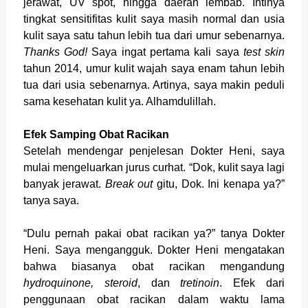
jerawat, UV spot, hingga daerah lembab. Intinya
tingkat sensitifitas kulit saya masih normal dan usia
kulit saya satu tahun lebih tua dari umur sebenarnya.
Thanks God!
Saya ingat pertama kali saya
test skin
tahun 2014, umur kulit wajah saya enam tahun lebih
tua dari usia sebenarnya. Artinya, saya makin peduli
sama kesehatan kulit ya. Alhamdulillah.
Efek Samping Obat Racikan
Setelah mendengar penjelesan Dokter Heni, saya
mulai mengeluarkan jurus curhat. “Dok, kulit saya lagi
banyak jerawat.
Break out
gitu, Dok. Ini kenapa ya?”
tanya saya.
“Dulu pernah pakai obat racikan ya?” tanya Dokter
Heni. Saya mengangguk. Dokter Heni mengatakan
bahwa biasanya obat racikan mengandung
hydroquinone, steroid
, dan
tretinoin
. Efek dari
penggunaan obat racikan dalam waktu lama