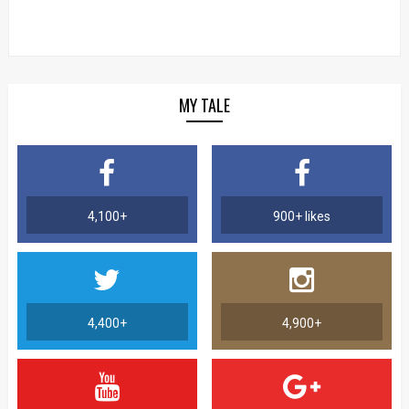
MY TALE
4,100+
900+ likes
4,400+
4,900+