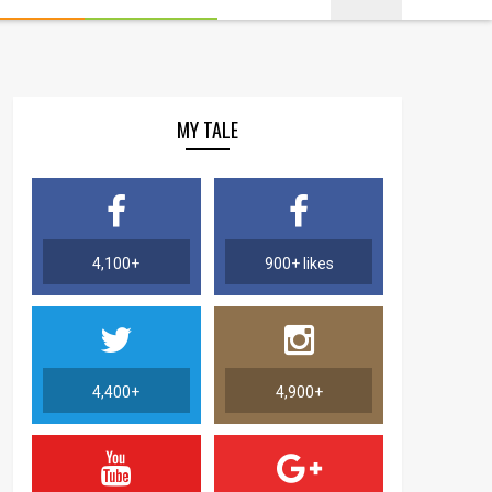
MY TALE
4,100+
900+ likes
4,400+
4,900+