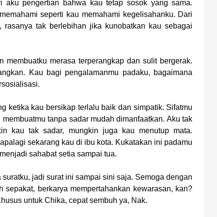
i aku pengertian bahwa kau tetap sosok yang sama.
emahami seperti kau memahami kegelisahanku. Dari
i, rasanya tak berlebihan jika kunobatkan kau sebagai
n membuatku merasa terperangkap dan sulit bergerak.
angkan. Kau bagi pengalamanmu padaku, bagaimana
sosialisasi.
ketika kau bersikap terlalu baik dan simpatik. Sifatmu
ang membuatmu tanpa sadar mudah dimanfaatkan. Aku tak
kin kau tak sadar, mungkin juga kau menutup mata.
palagi sekarang kau di ibu kota.
Kukatakan ini padamu
enjadi sahabat setia sampai tua.
uratku, jadi surat ini sampai sini saja. Semoga dengan
dah sepakat, berkarya mempertahankan kewarasan, kan?
usus untuk Chika, cepat sembuh ya, Nak.