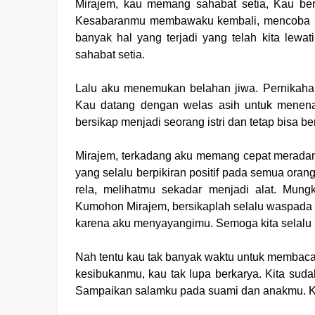
Mirajem, kau memang sahabat setia, Kau ber
Kesabaranmu membawaku kembali, mencoba m
banyak hal yang terjadi yang telah kita lewat
sahabat setia.
Lalu aku menemukan belahan jiwa. Pernikaha
Kau datang dengan welas asih untuk menen
bersikap menjadi seorang istri dan tetap bisa ber
Mirajem, terkadang aku memang cepat meradang 
yang selalu berpikiran positif pada semua or
rela, melihatmu sekadar menjadi alat. Mung
Kumohon Mirajem, bersikaplah selalu waspada a
karena aku menyayangimu. Semoga kita selalu m
Nah tentu kau tak banyak waktu untuk membaca s
kesibukanmu, kau tak lupa berkarya. Kita su
Sampaikan salamku pada suami dan anakmu. Kh