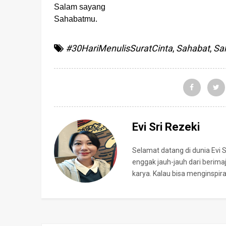
Salam sayang
Sahabatmu.
#30HariMenulisSuratCinta
,
Sahabat
,
Sa
Evi Sri Rezeki
Selamat datang di dunia Evi 
enggak jauh-jauh dari berima
karya. Kalau bisa menginspi