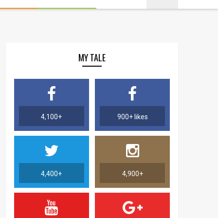
MY TALE
4,100+
900+ likes
4,400+
4,900+