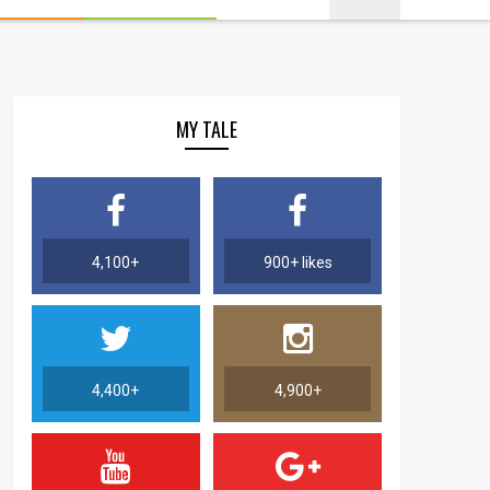
MY TALE
4,100+
900+ likes
4,400+
4,900+