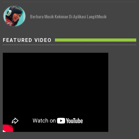
Berburu Musik Kekinian Di Aplikasi LangitMusik
FEATURED VIDEO