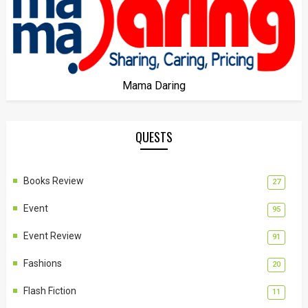
Mama Daring
QUESTS
Books Review
27
Event
95
Event Review
91
Fashions
20
Flash Fiction
11