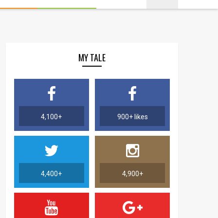
MY TALE
4,100+
900+ likes
4,400+
4,900+