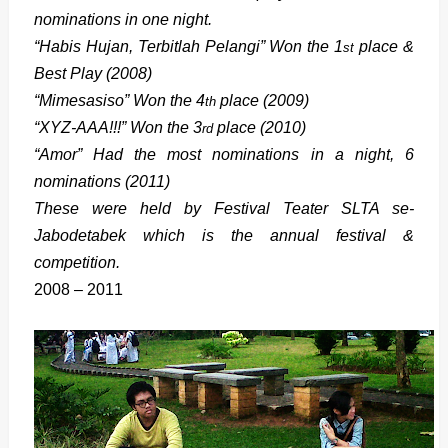
nominations in one night.
“Habis Hujan, Terbitlah Pelangi” Won the 1
place &
st
Best Play (2008)
“Mimesasiso” Won the 4
place (2009)
th
“XYZ-AAA!!!” Won the 3
place (2010)
rd
“Amor” Had the most nominations in a night, 6
nominations (2011)
These were held by Festival Teater SLTA se-
Jabodetabek which is the annual festival &
competition.
2008 – 2011