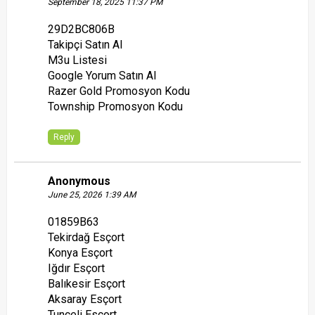
September 18, 2025 11:37 PM
29D2BC806B
Takipçi Satın Al
M3u Listesi
Google Yorum Satın Al
Razer Gold Promosyon Kodu
Township Promosyon Kodu
Reply
Anonymous
June 25, 2026 1:39 AM
01859B63
Tekirdağ Esçort
Konya Esçort
Iğdır Esçort
Balıkesir Esçort
Aksaray Esçort
Tunceli Esçort