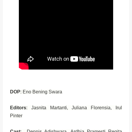
DOP
: Eno Bening Swara
Editors
: Jasnita Martanti, Juliana Florensia, Irul
Pinter
Cast
: Dennis Adishwara, Ardhia Pramesti Regita