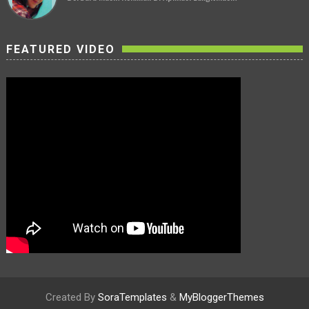
FEATURED VIDEO
Created By
SoraTemplates
&
MyBloggerThemes