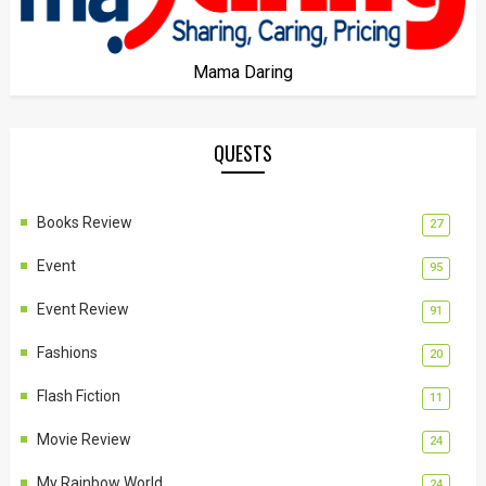
Mama Daring
QUESTS
Books Review
27
Event
95
Event Review
91
Fashions
20
Flash Fiction
11
Movie Review
24
My Rainbow World
24