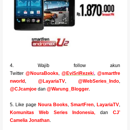
4. Wajib follow akun
Twitter
@Noura
Books
,
@EviSriRezek
i
,
@smartfre
nworld
,
@LayariaTV
,
@WebSeries_Indo
,
@CJcamjoe
dan
@Warung_Blogger
.
5. Like page
Noura
Books
,
SmartFren
,
LayariaTV
,
Komunitas Web Series Indonesia
,
dan
CJ’
Camelia Jonathan
.