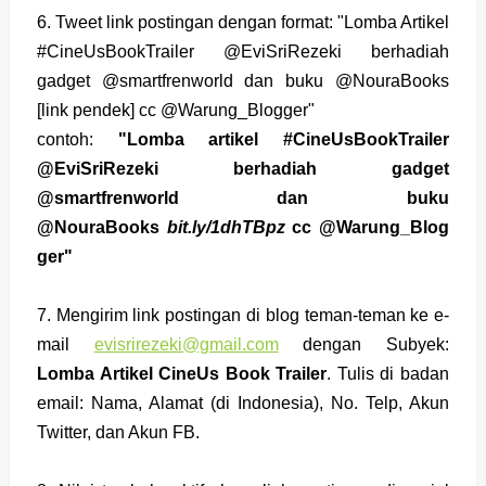
6. Tweet link postingan dengan format: "Lomba Artikel
#CineUsBookTrailer @EviSriRezeki berhadiah
gadget @smartfrenworld dan buku @NouraBooks
[link pendek] cc @Warung_Blogger"
contoh:
"Lomba artikel #CineUsBookTrailer
@EviSriRezeki berhadiah gadget
@smartfrenworld dan buku
@NouraBooks
bit.ly/1dhTBpz
cc @Warung_Blog
ger"
7. Mengirim link postingan di blog teman-teman ke e-
mail
evisrirezeki@gmail.com
dengan Subyek:
Lomba Artikel CineUs Book Trailer
. Tulis di badan
email: Nama, Alamat (di Indonesia), No. Telp, Akun
Twitter, dan Akun FB.