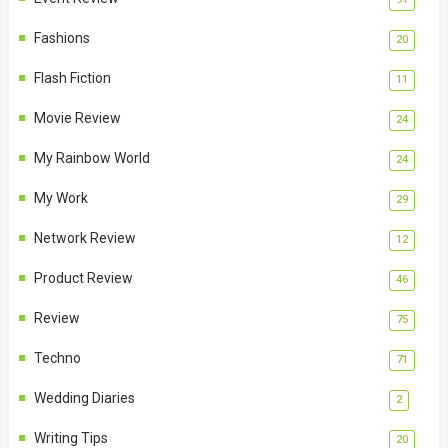
Fashions
20
Flash Fiction
11
Movie Review
24
My Rainbow World
24
My Work
29
Network Review
12
Product Review
46
Review
75
Techno
71
Wedding Diaries
2
Writing Tips
20