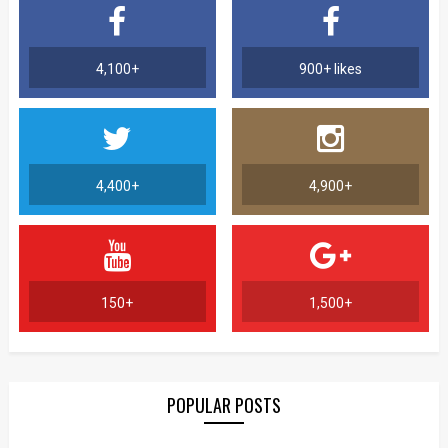
4,100+
900+ likes
4,400+
4,900+
150+
1,500+
POPULAR POSTS