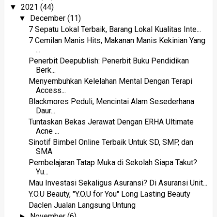
2021
(44)
▼
December
(11)
▼
7 Sepatu Lokal Terbaik, Barang Lokal Kualitas Inte...
7 Cemilan Manis Hits, Makanan Manis Kekinian Yang
...
Penerbit Deepublish: Penerbit Buku Pendidikan
Berk...
Menyembuhkan Kelelahan Mental Dengan Terapi
Access...
Blackmores Peduli, Mencintai Alam Sesederhana
Daur...
Tuntaskan Bekas Jerawat Dengan ERHA Ultimate
Acne ...
Sinotif Bimbel Online Terbaik Untuk SD, SMP, dan
SMA
Pembelajaran Tatap Muka di Sekolah Siapa Takut?
Yu...
Mau Investasi Sekaligus Asuransi? Di Asuransi Unit...
Y.O.U Beauty, "Y.O.U for You" Long Lasting Beauty
Daclen Jualan Langsung Untung
November
(6)
►