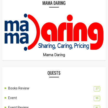
MAMA DARING
Mama Daring
QUESTS
Books Review
27
Event
95
Event Review
91