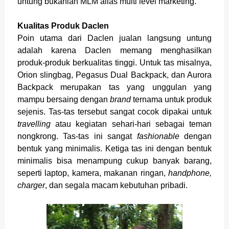
untung bukanlah MLM
alias multi level marketing.
Kualitas Produk Daclen
Poin
utama dari Daclen jualan langsung untung
adalah karena Daclen memang menghasilkan
produk-produk berkualitas tinggi. Untuk tas misalnya,
Orion slingbag, Pegasus Dual Backpack, dan Aurora
Backpack merupakan tas yang unggulan yang
mampu bersaing dengan
brand
ternama untuk
produk
sejenis. Tas-tas tersebut sangat cocok dipakai untuk
travelling
atau kegiatan sehari-hari sebagai teman
nongkrong. Tas-tas ini sangat
fashionable
dengan
bentuk yang minimalis. Ketiga tas ini dengan bentuk
minimalis bisa menampung cukup banyak barang,
seperti laptop, kamera, makanan ringan,
handphone,
charger
, dan segala macam kebutuhan pribadi.