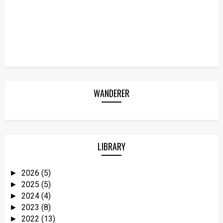
WANDERER
LIBRARY
2026
(5)
►
2025
(5)
►
2024
(4)
►
2023
(8)
►
2022
(13)
►