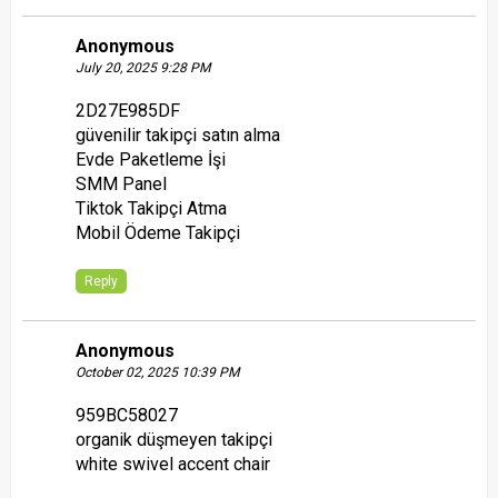
Anonymous
July 20, 2025 9:28 PM
2D27E985DF
güvenilir takipçi satın alma
Evde Paketleme İşi
SMM Panel
Tiktok Takipçi Atma
Mobil Ödeme Takipçi
Reply
Anonymous
October 02, 2025 10:39 PM
959BC58027
organik düşmeyen takipçi
white swivel accent chair