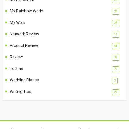
My Rainbow World
24
My Work
29
Network Review
12
Product Review
46
Review
75
Techno
71
Wedding Diaries
2
Writing Tips
20