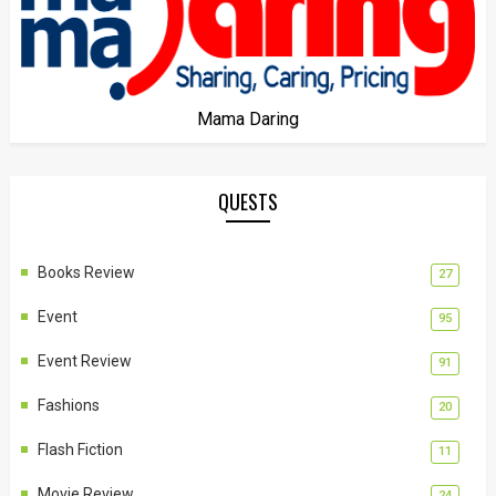
Mama Daring
QUESTS
Books Review
27
Event
95
Event Review
91
Fashions
20
Flash Fiction
11
Movie Review
24