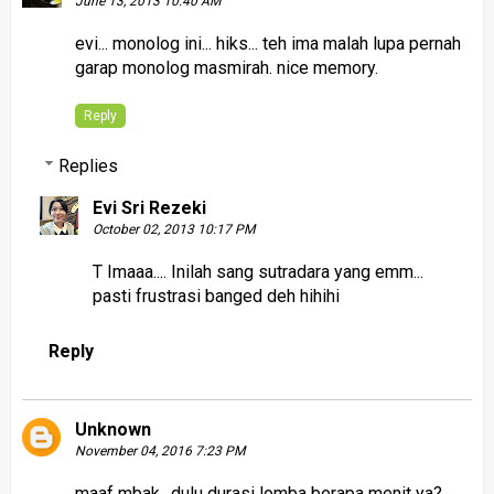
June 13, 2013 10:40 AM
evi... monolog ini... hiks... teh ima malah lupa pernah
garap monolog masmirah. nice memory.
Reply
Replies
Evi Sri Rezeki
October 02, 2013 10:17 PM
T Imaaa.... Inilah sang sutradara yang emm...
pasti frustrasi banged deh hihihi
Reply
Unknown
November 04, 2016 7:23 PM
maaf mbak.. dulu durasi lomba berapa menit ya?