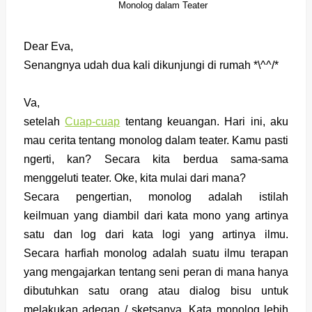
Monolog dalam Teater
Dear Eva,
Senangnya udah dua kali dikunjungi di rumah *\^^/*
Va,
setelah
Cuap-cuap
tentang keuangan. Hari ini, aku
mau cerita tentang monolog dalam teater. Kamu pasti
ngerti, kan? Secara kita berdua sama-sama
menggeluti teater. Oke, kita mulai dari mana?
Secara pengertian, monolog adalah
istilah
ke
ilmuan
yang diambil dari kata mono yang artinya
satu dan log dari kata logi yang artinya
ilmu
.
Secara
harfiah
monolog adalah suatu ilmu terapan
yang mengajarkan tentang
seni peran
di mana hanya
dibutuhkan satu orang atau dialog bisu untuk
melakukan
adegan
/
sketsa
nya. Kata monolog lebih