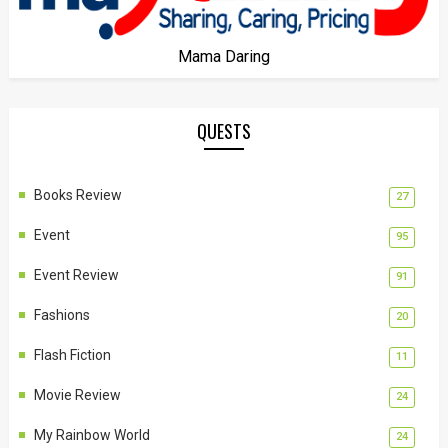
Mama Daring
QUESTS
Books Review
27
Event
95
Event Review
91
Fashions
20
Flash Fiction
11
Movie Review
24
My Rainbow World
24