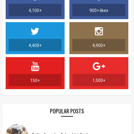
4,100+
900+ likes
4,400+
4,900+
150+
1,500+
POPULAR POSTS