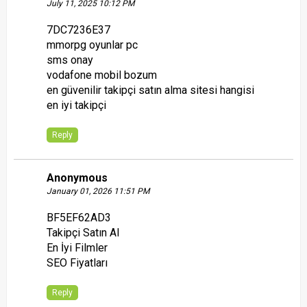
July 11, 2025 10:12 PM
7DC7236E37
mmorpg oyunlar pc
sms onay
vodafone mobil bozum
en güvenilir takipçi satın alma sitesi hangisi
en iyi takipçi
Reply
Anonymous
January 01, 2026 11:51 PM
BF5EF62AD3
Takipçi Satın Al
En İyi Filmler
SEO Fiyatları
Reply