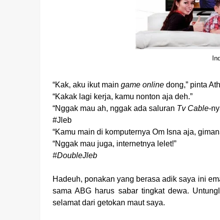
In
“Kak, aku ikut main
game online
dong,” pinta At
“Kakak lagi kerja, kamu nonton aja deh.”
“Nggak mau ah, nggak ada saluran
Tv Cable
-ny
#Jleb
“Kamu main di komputernya Om Isna aja, giman
“Nggak mau juga, internetnya lelet!”
#DoubleJleb
Hadeuh, ponakan yang berasa adik saya ini 
sama ABG harus sabar tingkat dewa. Untungl
selamat dari getokan maut saya.