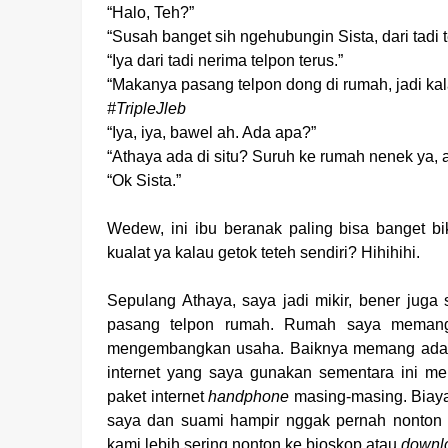
“Halo, Teh?”
“Susah banget sih ngehubungin Sista, dari tadi 
“Iya dari tadi nerima telpon terus.”
“Makanya pasang telpon dong di rumah, jadi ka
#TripleJleb
“Iya, iya, bawel ah. Ada apa?”
“Athaya ada di situ? Suruh ke rumah nenek ya, 
“Ok Sista.”
Wedew, ini ibu beranak paling bisa banget bi
kualat ya kalau getok teteh sendiri? Hihihihi.
Sepulang Athaya, saya jadi mikir, bener jug
pasang telpon rumah. Rumah saya memang 
mengembangkan usaha. Baiknya memang ada 
internet yang saya gunakan sementara ini m
paket internet
handphone
masing-masing. Biayan
saya dan suami hampir nggak pernah nonton T
kami lebih sering nonton ke bioskop atau
downl