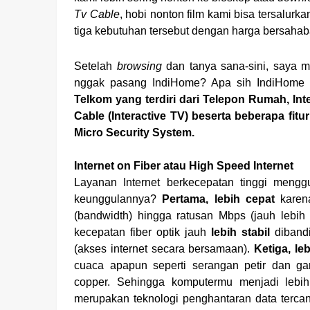
Tv Cable
, hobi nonton film kami bisa tersalu
tiga kebutuhan tersebut dengan harga bersahab
Setelah
browsing
dan tanya sana-sini, saya m
nggak pasang IndiHome? Apa sih IndiHome
Telkom yang terdiri dari Telepon Rumah, In
Cable (Interactive TV) beserta beberapa fi
Micro Security System.
Internet on Fiber atau High Speed Internet
Layanan Internet berkecepatan tinggi mengg
keunggulannya?
Pertama, lebih cepat
karena
(bandwidth) hingga ratusan Mbps (jauh lebih
kecepatan fiber optik jauh
lebih stabil
dibandi
(akses internet secara bersamaan).
Ketiga, le
cuaca apapun seperti serangan petir dan ga
copper. Sehingga komputermu menjadi leb
merupakan teknologi penghantaran data terca