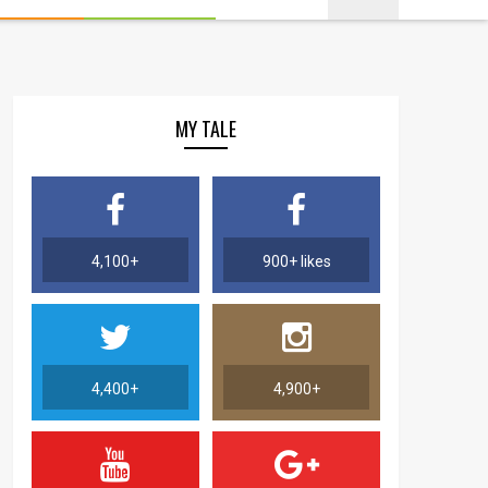
MY TALE
4,100+
900+ likes
4,400+
4,900+