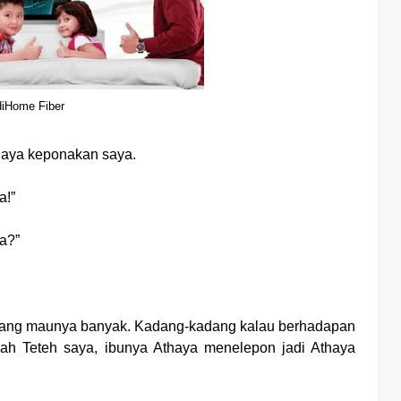
diHome Fiber
haya keponakan saya.
a!”
a?”
emang maunya banyak. Kadang-kadang kalau berhadapan
ah Teteh saya, ibunya Athaya menelepon jadi Athaya