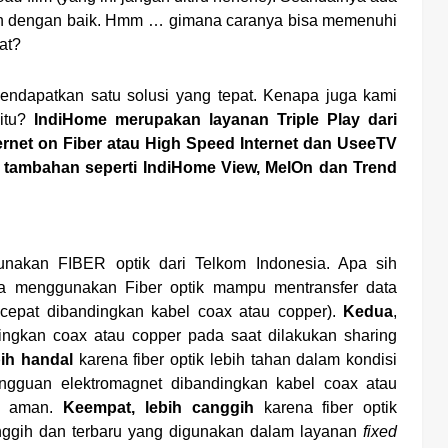
rkan dengan baik. Hmm … gimana caranya bisa memenuhi
at?
endapatkan satu solusi yang tepat. Kenapa juga kami
 itu?
IndiHome merupakan layanan Triple Play dari
ternet on Fiber atau High Speed Internet dan UseeTV
tur tambahan seperti IndiHome View, MelOn dan Trend
unakan FIBER optik dari Telkom Indonesia. Apa sih
 menggunakan Fiber optik mampu mentransfer data
 cepat dibandingkan kabel coax atau copper).
Kedua
,
ngkan coax atau copper pada saat dilakukan sharing
bih handal
karena fiber optik lebih tahan dalam kondisi
ngguan elektromagnet dibandingkan kabel coax atau
ih aman.
Keempat, lebih canggih
karena fiber optik
nggih dan terbaru yang digunakan dalam layanan
fixed