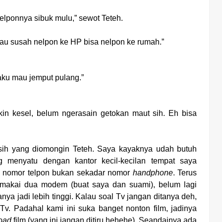
telponnya sibuk mulu,” sewot Teteh.
lau susah nelpon ke HP bisa nelpon ke rumah.”
aku mau jemput pulang.”
kin kesel, belum ngerasain getokan maut sih. Eh bisa
a sih yang diomongin Teteh. Saya kayaknya udah butuh
menyatu dengan kantor kecil-kecilan tempat saya
nomor telpon bukan sekadar nomor
handphone
. Terus
emakai dua modem (buat saya dan suami), belum lagi
ya jadi lebih tinggi. Kalau soal Tv jangan ditanya deh,
v. Padahal kami ini suka banget nonton film, jadinya
oad
film (yang ini jangan ditiru hehehe). Seandainya ada