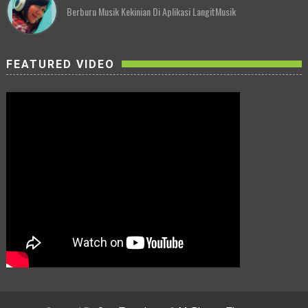
Berburu Musik Kekinian Di Aplikasi LangitMusik
FEATURED VIDEO