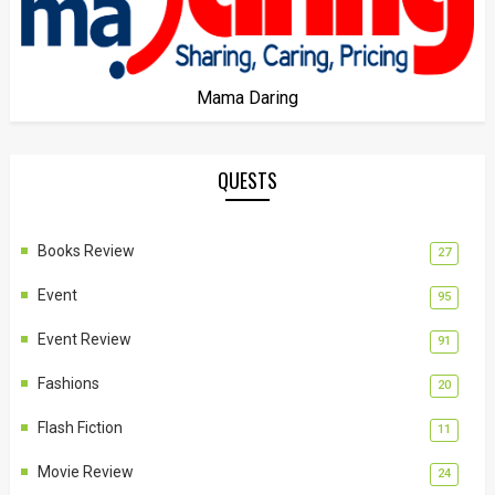
Mama Daring
QUESTS
Books Review
27
Event
95
Event Review
91
Fashions
20
Flash Fiction
11
Movie Review
24