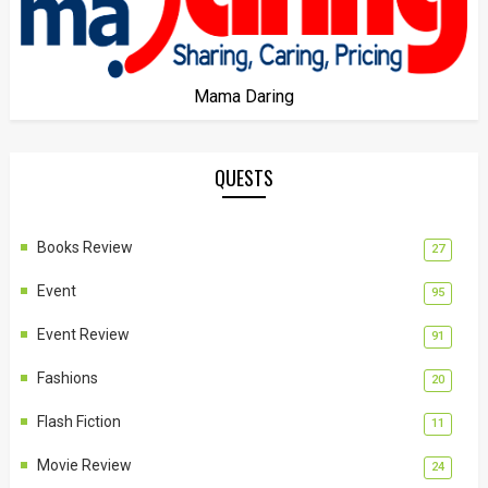
Mama Daring
QUESTS
Books Review
27
Event
95
Event Review
91
Fashions
20
Flash Fiction
11
Movie Review
24