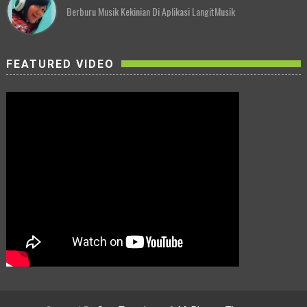
Berburu Musik Kekinian Di Aplikasi LangitMusik
FEATURED VIDEO