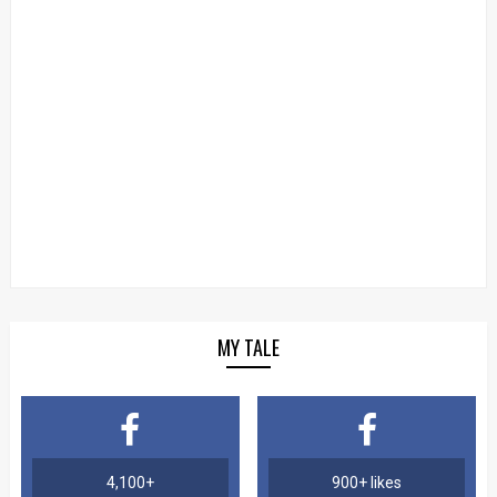
MY TALE
4,100+
900+ likes