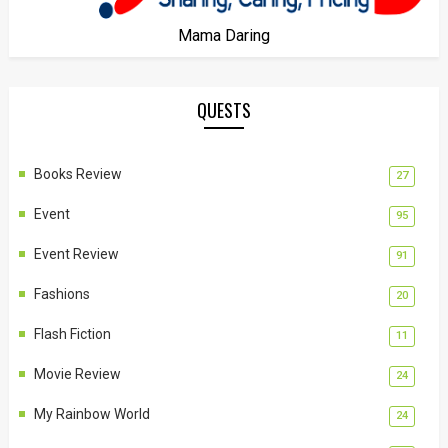
Mama Daring
QUESTS
Books Review
27
Event
95
Event Review
91
Fashions
20
Flash Fiction
11
Movie Review
24
My Rainbow World
24