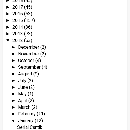
2018
(45)
►
2017
(45)
►
2016
(63)
►
2015
(157)
►
2014
(36)
►
2013
(73)
►
2012
(63)
▼
December
(2)
►
November
(2)
►
October
(4)
►
September
(4)
►
August
(9)
►
July
(2)
►
June
(2)
►
May
(1)
►
April
(2)
►
March
(2)
►
February
(21)
►
January
(12)
▼
Serial Cantik