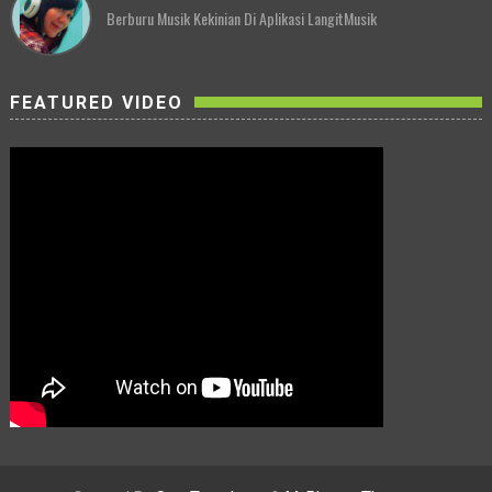
Berburu Musik Kekinian Di Aplikasi LangitMusik
FEATURED VIDEO