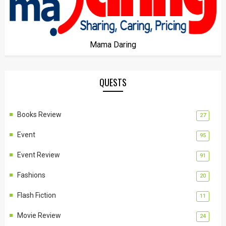
Mama Daring
QUESTS
Books Review
27
Event
95
Event Review
91
Fashions
20
Flash Fiction
11
Movie Review
24