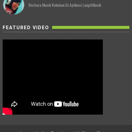
Berburu Musik Kekinian Di Aplikasi LangitMusik
FEATURED VIDEO