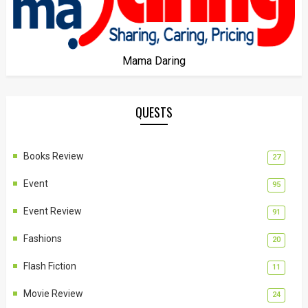
Mama Daring
QUESTS
Books Review
27
Event
95
Event Review
91
Fashions
20
Flash Fiction
11
Movie Review
24