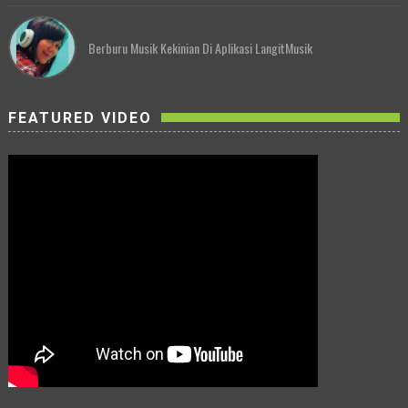
Berburu Musik Kekinian Di Aplikasi LangitMusik
FEATURED VIDEO