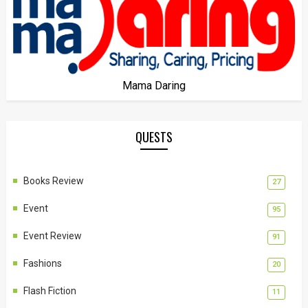
Mama Daring
QUESTS
Books Review
27
Event
95
Event Review
91
Fashions
20
Flash Fiction
11