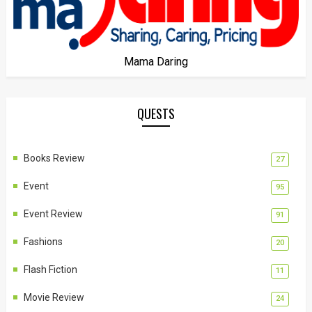
Mama Daring
QUESTS
Books Review
27
Event
95
Event Review
91
Fashions
20
Flash Fiction
11
Movie Review
24