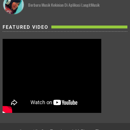
Berburu Musik Kekinian Di Aplikasi LangitMusik
FEATURED VIDEO