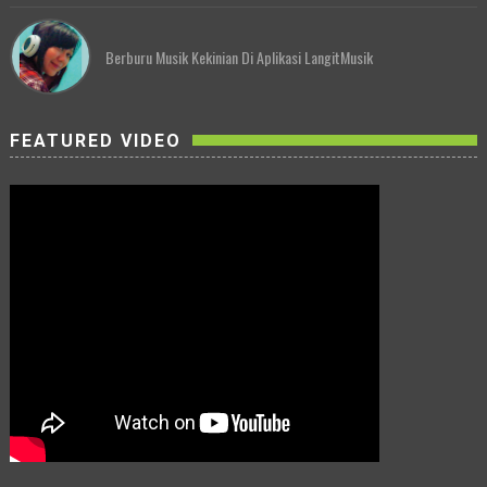
Berburu Musik Kekinian Di Aplikasi LangitMusik
FEATURED VIDEO