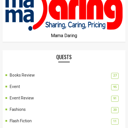
Mama Daring
QUESTS
Books Review
27
Event
95
Event Review
91
Fashions
20
Flash Fiction
11