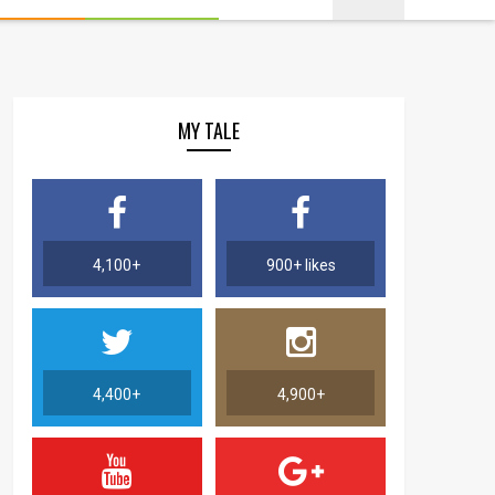
MY TALE
4,100+
900+ likes
4,400+
4,900+