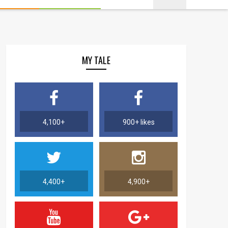
MY TALE
4,100+
900+ likes
4,400+
4,900+