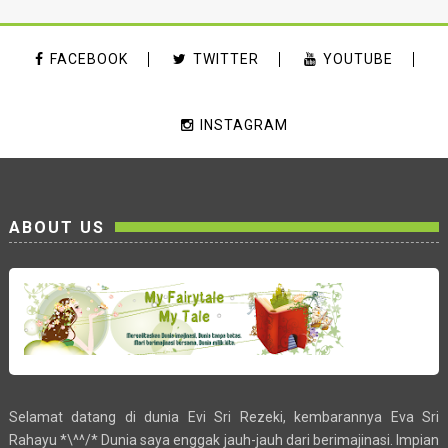
FACEBOOK
TWITTER
YOUTUBE
INSTAGRAM
ABOUT US
Selamat datang di dunia Evi Sri Rezeki, kembarannya Eva Sri
Rahayu *\^^/* Dunia saya enggak jauh-jauh dari berimajinasi. Impian