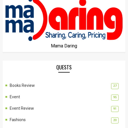
Mama Daring
QUESTS
Books Review
27
Event
95
Event Review
91
Fashions
20