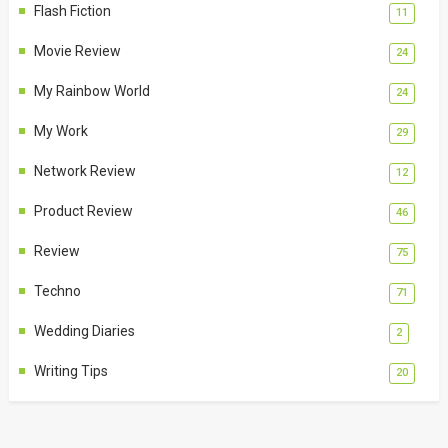
Flash Fiction
11
Movie Review
24
My Rainbow World
24
My Work
29
Network Review
12
Product Review
46
Review
75
Techno
71
Wedding Diaries
2
Writing Tips
20