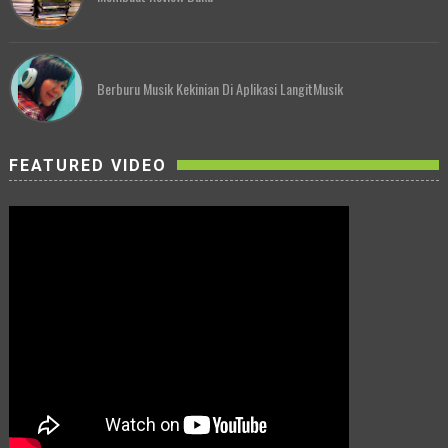
Berburu Musik Kekinian Di Aplikasi LangitMusik
FEATURED VIDEO