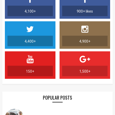
4,100+
900+ likes
4,400+
4,900+
150+
1,500+
POPULAR POSTS