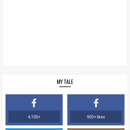
MY TALE
4,100+
900+ likes