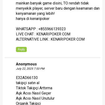
mainkan banyak game disini, TO rendah tidak
menyekik player, server baru dengan keamanan dan
kenyamanan yang lebih!
hanya di kenaripoker
WHATSAPP : +855966139323
LIVE CHAT : KENARIPOKER COM
ALTERNATIVE LINK : KENARIPOKER COM
Reply
Anonymous
July 22, 2025 7:53 PM
E32AD66130
takipçi satın al
Tiktok Takipçi Arttırma
Aşk Acısı Nasıl Geçer
Aşk Acısı Nasıl Unutulur
Organik Takipçi