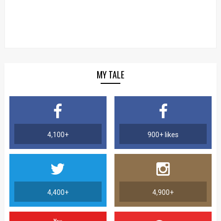
MY TALE
4,100+
900+ likes
4,400+
4,900+