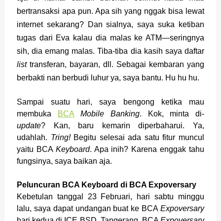
bertransaksi apa pun. Apa sih yang nggak bisa lewat
internet sekarang? Dan sialnya, saya suka ketiban
tugas dari Eva kalau dia malas ke ATM—seringnya
sih, dia emang malas. Tiba-tiba dia kasih saya daftar
list
transferan, bayaran, dll. Sebagai kembaran yang
berbakti nan berbudi luhur ya, saya bantu. Hu hu hu.
Sampai suatu hari, saya bengong ketika mau
membuka
BCA
Mobile Banking
. Kok, minta di-
update
? Kan, baru kemarin diperbaharui. Ya,
udahlah.
Tring!
Begitu selesai ada satu fitur muncul
yaitu BCA
Keyboard
. Apa inih? Karena enggak tahu
fungsinya, saya baikan aja.
Peluncuran BCA Keyboard di BCA Expoversary
Kebetulan tanggal 23 Februari, hari sabtu minggu
lalu, saya dapat undangan buat ke BCA
Expoversary
hari kedua di ICE BSD, Tangerang. BCA
Expoversary