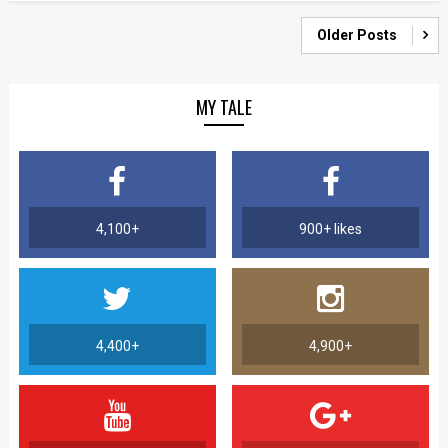
Older Posts
MY TALE
4,100+
900+ likes
4,400+
4,900+