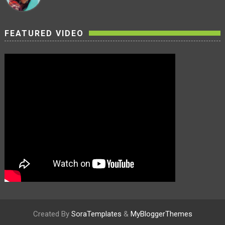
FEATURED VIDEO
Created By
SoraTemplates
&
MyBloggerThemes