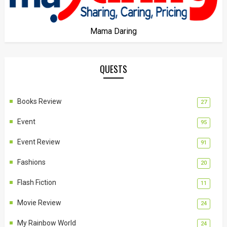
Mama Daring
QUESTS
Books Review
27
Event
95
Event Review
91
Fashions
20
Flash Fiction
11
Movie Review
24
My Rainbow World
24