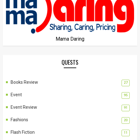
Mama Daring
QUESTS
Books Review
27
Event
95
Event Review
91
Fashions
20
Flash Fiction
11