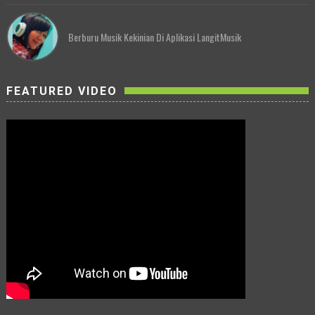
Berburu Musik Kekinian Di Aplikasi LangitMusik
FEATURED VIDEO