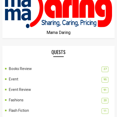
Mama Daring
QUESTS
Books Review
27
Event
95
Event Review
91
Fashions
20
Flash Fiction
11