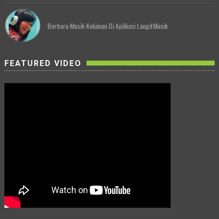
Berburu Musik Kekinian Di Aplikasi LangitMusik
FEATURED VIDEO