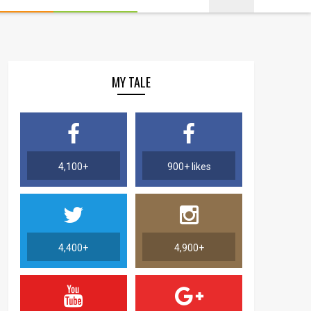
MY TALE
4,100+
900+ likes
4,400+
4,900+