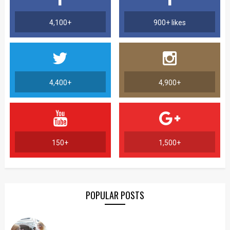
4,100+
900+ likes
4,400+
4,900+
150+
1,500+
POPULAR POSTS