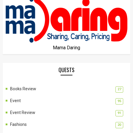
Mama Daring
QUESTS
Books Review
27
Event
95
Event Review
91
Fashions
20