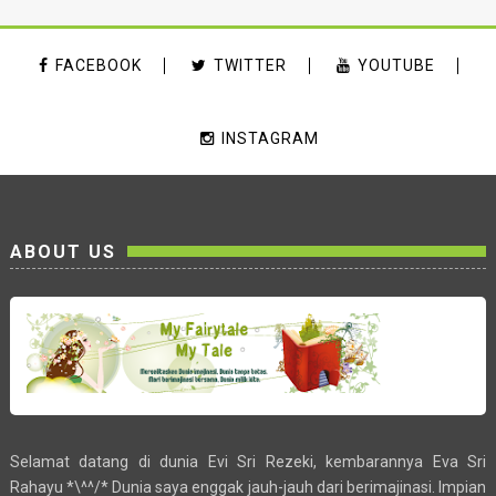
FACEBOOK
TWITTER
YOUTUBE
INSTAGRAM
ABOUT US
Selamat datang di dunia Evi Sri Rezeki, kembarannya Eva Sri
Rahayu *\^^/* Dunia saya enggak jauh-jauh dari berimajinasi. Impian