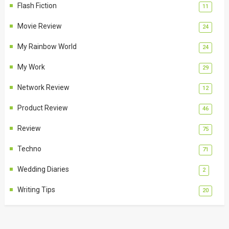
Flash Fiction
11
Movie Review
24
My Rainbow World
24
My Work
29
Network Review
12
Product Review
46
Review
75
Techno
71
Wedding Diaries
2
Writing Tips
20