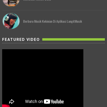
Berburu Musik Kekinian Di Aplikasi LangitMusik
FEATURED VIDEO