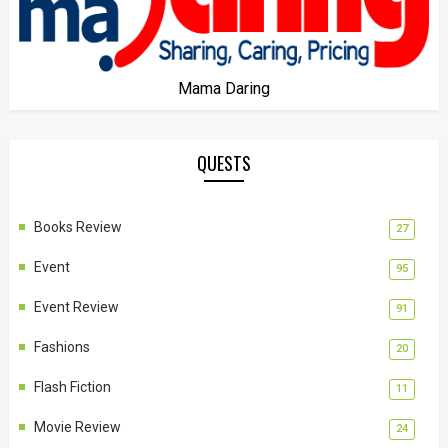
Mama Daring
QUESTS
Books Review
27
Event
95
Event Review
91
Fashions
20
Flash Fiction
11
Movie Review
24