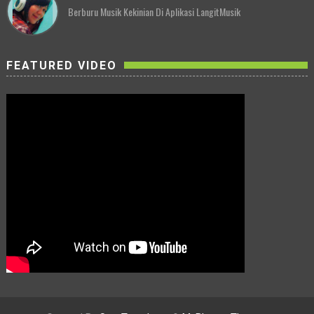
Berburu Musik Kekinian Di Aplikasi LangitMusik
FEATURED VIDEO