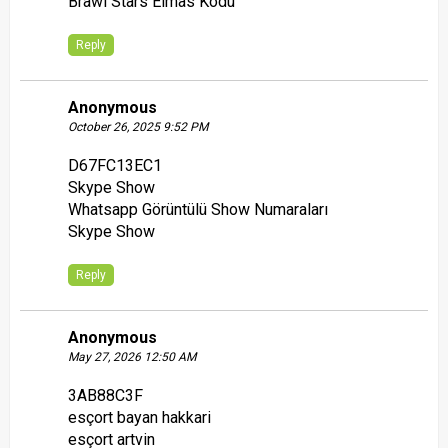
Brawl Stars Elmas Kodu
Reply
Anonymous
October 26, 2025 9:52 PM
D67FC13EC1
Skype Show
Whatsapp Görüntülü Show Numaraları
Skype Show
Reply
Anonymous
May 27, 2026 12:50 AM
3AB88C3F
esçort bayan hakkari
esçort artvin