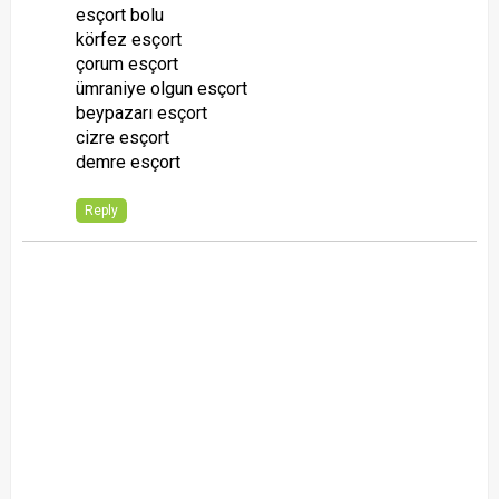
esçort bolu
körfez esçort
çorum esçort
ümraniye olgun esçort
beypazarı esçort
cizre esçort
demre esçort
Reply