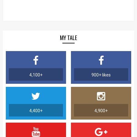
MY TALE
4,100+
900+ likes
4,400+
4,900+