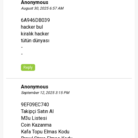
Anonymous
August 30, 2025 6:57 AM
6A946DB039
hacker bul
kiralık hacker
tütün dünyası
-
-
Reply
Anonymous
September 12, 2025 3:15 PM
9EF09EC740
Takipçi Satın Al
M3u Listesi
Coin Kazanma
Kafa Topu Elmas Kodu