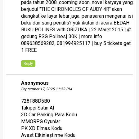
pada tahun 2008. cooming soon, novel karyaya yang
berjudul "THE CHRONICLES OF AUDY 4R" akan
diangkat ke layar lebar juga. penasaran mengenai isi
buku dan sang penulis? yuk ikutan di acara BEDAH
BUKU POLINES with ORIZUKA | 22 Maret 2015 | @
gedung RSG Polines| 30K | more info
089638569282, 081994925117 | buy 5 tickets get
1 FREE
Reply
Anonymous
September 17, 2025 11:53 PM
728F88D5B0
Takipçi Satın Al
3D Car Parking Para Kodu
MMORPG Oyunlar
PK XD Elmas Kodu
Avast Etkinleştirme Kodu