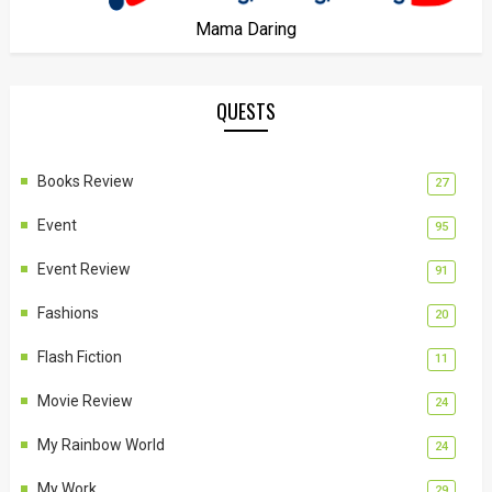
Mama Daring
QUESTS
Books Review
27
Event
95
Event Review
91
Fashions
20
Flash Fiction
11
Movie Review
24
My Rainbow World
24
My Work
29