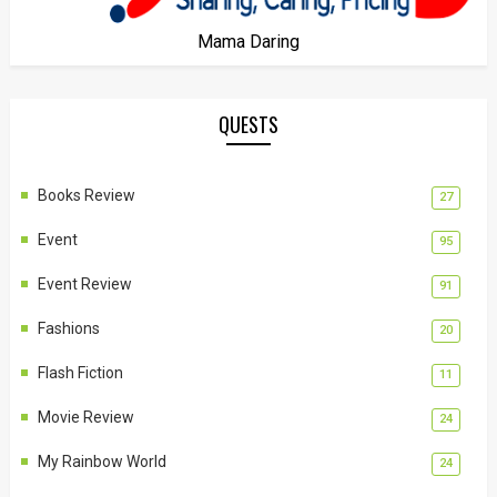
Mama Daring
QUESTS
Books Review
27
Event
95
Event Review
91
Fashions
20
Flash Fiction
11
Movie Review
24
My Rainbow World
24