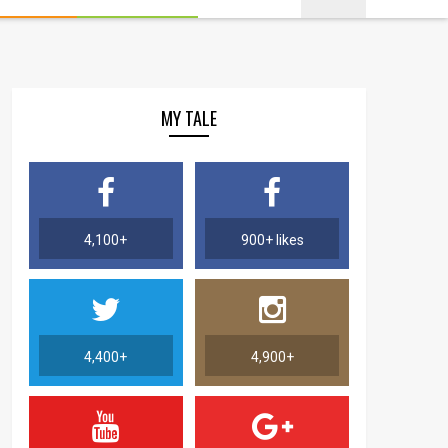
MY TALE
4,100+
900+ likes
4,400+
4,900+